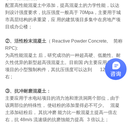
配置高性能混凝土中添加，提高混凝土的力学性能，以达
到设计强度要求，抗压强度一般高于 70Mpa，主要用于城
市高层结构的承重梁，应 用的建筑项目多集中在房地产项
目或办公楼；
②、活性粉末混凝土
（ Reactive Powder Concrete, 简称
RPC):
为高性能混凝土 后，研究成功的一种超高硬、低脆性、耐
久性优异的新型超高强混凝土。目前国 内主要应用在高铁
项目的小型预制构件，其抗压强度可以达到 120Mpa左
右 ;
③、抗冲耐磨混凝土：
主要应用于水电站项目的消力池和泄洪洞两个部位，由于
该两部位的特殊性， 使硅粉的添加显得必不可少。 混凝
土添加硅粉后， 其抗冲磨 能力比一般混凝土提高一倍左
右，抗 48m/s 流速级的抗磨蚀能力提高 3 倍以上；