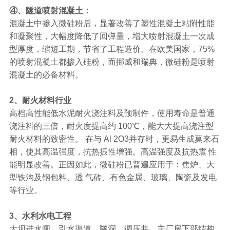
④、隧道喷射混凝土：
混凝土中掺入微硅粉后，显著改善了塑性混凝土粘附性能
和凝聚性，大幅度降低了回弹量，增大喷射混凝土一次成
型厚度，缩短工期，节省了工程造价。在欧美国家，75%
的喷射混凝土都掺入硅粉，而挪威和瑞典，微硅粉是喷射
混凝土的必备材料。
2、耐火材料行业
高档高性能低水泥耐火浇注料及预制件，使用寿命是普通
浇注料的三倍，耐火度提高约 100℃，能大大提高浇注型
耐火材料的致密性。 在与 Al 2O3并存时，更易生成莫来石
相，使其高温强度，抗热振性增强。高温强度及抗热震 性
能明显改善。正因如此，微硅粉已普遍应用于：焦炉、大
型铁沟及钢包料、透 气砖、有色金属、玻璃、陶瓷及发电
等行业。
3、水利水电工程
大坝进水闸，引水渠道，隧洞，调压井，主厂房下部结构