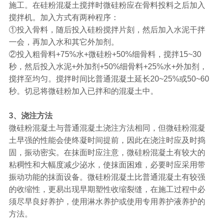
施工。在硅粉混凝土搅拌时微硅粉应在骨料投料之后加入
搅拌机。加入方式有两种程序：
①投入骨料，随后投入硅粉搅拌片刻，然后加入水泥干拌
一会，再加入水和其它外加剂。
②投入粗骨料+75%水+微硅粉+50%细骨料，搅拌15~30
秒，然后投入水泥+外加剂+50%细骨料+25%水+外加剂，
搅拌至均匀。搅拌时间比普通混凝土延长20~25%或50~60
秒。切忌将微硅粉加入已拌和的混凝土中。
3、浇注方法
微硅粉混凝土与普通混凝土浇注方法相同，但微硅粉混凝
土早强的性能会使终凝时间提前，因此在浇注时应及时捣
固，振动密实。在抹面时应注意，微硅粉混凝土有较大的
粘稠性和大幅度减少泌水，使抹面困难，必要时应采用带
振动功能的抹面设备。微硅粉混凝土比普通混凝土有较强
的收缩性，更易出现早期塑性收缩裂缝，在施工过程中必
须尽早良好养护，使用淋水养护或使用专用养护液养护的
方法。