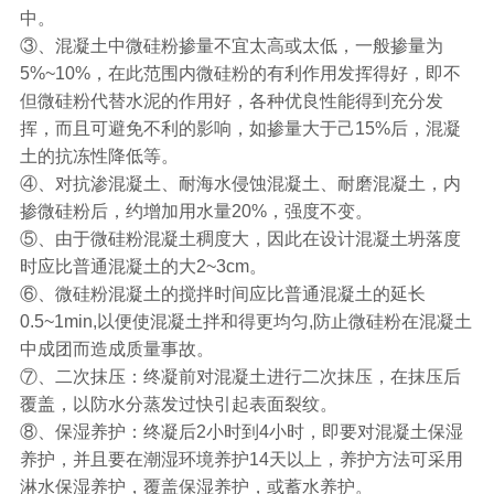
中。
③、混凝土中微硅粉掺量不宜太高或太低，一般掺量为
5%~10%，在此范围内微硅粉的有利作用发挥得好，即不
但微硅粉代替水泥的作用好，各种优良性能得到充分发
挥，而且可避免不利的影响，如掺量大于己15%后，混凝
土的抗冻性降低等。
④、对抗渗混凝土、耐海水侵蚀混凝土、耐磨混凝土，内
掺微硅粉后，约增加用水量20%，强度不变。
⑤、由于微硅粉混凝土稠度大，因此在设计混凝土坍落度
时应比普通混凝土的大2~3cm。
⑥、微硅粉混凝土的搅拌时间应比普通混凝土的延长
0.5~1min,以便使混凝土拌和得更均匀,防止微硅粉在混凝土
中成团而造成质量事故。
⑦、二次抹压：终凝前对混凝土进行二次抹压，在抹压后
覆盖，以防水分蒸发过快引起表面裂纹。
⑧、保湿养护：终凝后2小时到4小时，即要对混凝土保湿
养护，并且要在潮湿环境养护14天以上，养护方法可采用
淋水保湿养护，覆盖保湿养护，或蓄水养护。