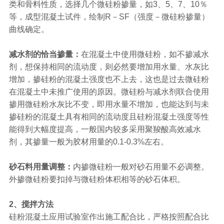
类和骨料性质，选择几个微硅粉掺量，如3、5、7、10％
等，成型混凝土试件，绘制R－SF（强度－微硅粉掺量）
曲线确定。
减水剂的恰当掺量：
在混凝土中使用微硅粉，如不掺减水
剂，想保持相同的流动度，则必然要增加用水量、水灰比
增加，掺硅粉的混凝土强度也不上去，这也是过去微硅粉
在混凝土中未推广使用的原因。微硅粉与减水剂联合使用
掺用微硅粉水灰比不变，即用水量不增加，也能达到与未
掺硅粉的混凝土具有相同的流动度且硅粉混凝土强度等性
能得到大幅度提高，一般国内较多采用聚羧酸高效减水
剂，其掺量一般为胶材用量的0.1-0.3%左右。
砂石料用量调整：
内掺微硅粉一般对砂石用量不必调整。
外掺微硅粉要扣掉与微硅粉体积相等的砂石体积。
2、搅拌方法
硅粉混凝土应用试验室作出施工配合比，严格按照配合比