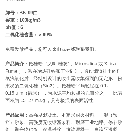
牌号：BK-99白
容重：100kg/m3
ph值：6
二氧化硅含量：＞99%
免费发放样品，您可以来电或在线联系我们。
产品简介：
微硅粉（又叫“硅灰”， Microsilica 或 Silica
Fume ），系在冶炼硅铁和工业硅时，通过烟道排出的硅
蒸汽氧化后，经特别设计的收尘器收集得到的无定形、粉
末状的二氧化硅（Sio2）。微硅粉平均粒径在 0.1-
0.15 μ m（微米） ，为水泥平均粒径的几百分之一。比表
面积为 15 -27 m2/g ，具有极强的表面活性。
产品应用：
高强度混凝土、不定形耐火材料、干混（预
拌）砂浆、高强度无收缩灌浆料、耐磨工业地坪、修补砂
浆、聚合物砂浆、保温砂浆、抗渗混凝土、自流平混凝