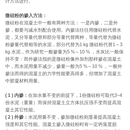
计方法进行。
微硅粉的掺入方法：
微硅粉在混凝土中一般有两种方法： 一是内掺，二是外
掺，都要与减水剂配合使用。内掺法往往用微硅粉代替水
泥，又分等量代替和部分等量代替两种，等量代替为微硅
粉掺量代替相等的水泥，部分代替为1 kg 微硅粉代替1～3
kg 水泥，作为研究一般掺量为5 %～10 % ，水灰比一般保
持不变：而外掺法指的是微硅粉像外加剂那样掺在混凝土
中，而水泥用量不减少，掺量一般为5 %～10 % ，一般外
掺法而得的混凝土的力学性能要高得多，但增加了混凝土
中胶凝材料用量。
( 1 ) 内掺：
在加水量不变的前提下，1份微硅粉可取代3~4
份水泥（重量）而保持混凝土立方体抗压强不变而提高混
凝土其它性能。
( 2 ) 外掺：
水泥用量不变，掺加微硅粉则显著提高混凝土
强度和其它性能。混凝土掺入微硅粉时有一定坍落度损