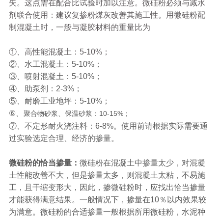
失。这点需在配合比试验时加以注意。微硅粉必须与减水
剂联合使用：建议复掺粉煤灰改善其施工性。用微硅粉配
制混凝土时，一般与凝胶材料的重量比为
①、高性能混凝土：5-10%；
②、水工混凝土：5-10%；
③、喷射混凝土：5-10%；
④、助泵剂：2-3%；
⑤、耐磨工业地坪：5-10%；
⑥、
聚合物砂浆、保温砂浆：10-15%；
⑦、不定形耐火浇注料：6-8%。使用前请根据实际需要通
过实验选定合理、经济的掺量。
微硅粉的恰当掺量：
微硅粉在混凝土中掺量太少，对混凝
土性能改善不大，但是掺量太多，则混凝土太粘，不易施
工，且干缩变形大，因此，掺微硅粉时，应找出恰当掺量
才能获得满意结果。一般情况下，掺量在10％以内效果较
为满意。微硅粉的合适掺量一般根据所用微硅粉，水泥种