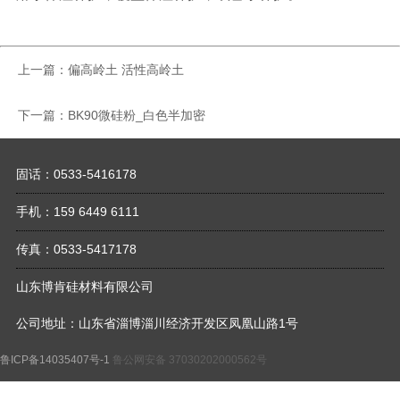
上一篇
：
偏高岭土 活性高岭土
下一篇
：
BK90微硅粉_白色半加密
固话：0533-5416178
手机：159 6449 6111
传真：0533-5417178
山东博肯硅材料有限公司
公司地址：山东省淄博淄川经济开发区凤凰山路1号
鲁ICP备14035407号-1
鲁公网安备 37030202000562号