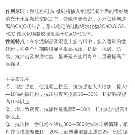
作用原理：
微硅粉/硅灰 微硅粉掺入水泥混凝土后能很好地
填充于水泥颗粒空隙之中，使浆体更微密，另外它还与游
离的Ca(OH)结合，形成稳定的硅酸钙水化物2CaO.SiO2.
H2O,该水化物凝胶强度高于Ca(OH)晶体。
性能特点：
在水泥制品及混凝土掺合料中，掺入适量的微
硅粉，在各个时期阶段显著提高抗压、抗折、抗渗、防
腐、抗冲击及耐磨性能，显著延长使用寿命，显著提高产
品强度。
主要表现在：
①、增加强度。使混凝土抗压、抗折强度大大增加，掺入5
—10%的微硅粉，抗压强度可提高10—30%，抗折强度提
高10%以上。
②、增加致密度。抗渗性能提高5—18倍，抗化能力提高4
倍以上。
③、抗冻性：微硅粉在经过300—500次快速冻解循环，相
对弹性模量隆低10—20%，而普通混凝土通过25—50次循