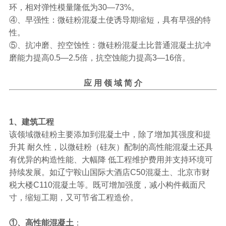
环，相对弹性模量隆低为30—73%。
④、早强性：微硅粉混凝土使诱导期缩短，具有早强的特
性。
⑤、抗冲磨、控空蚀性：微硅粉混凝土比普通混凝土抗冲
磨能力提高0.5—2.5倍，抗空蚀能力提高3—16倍。
应 用 领 域 简 介
1、建筑工程
该领域微硅粉主要添加到混凝土中，除了增加其强度和提
升其 耐久性，以微硅粉（硅灰）配制的高性能混凝土还具
有优异的构造性能、大幅降 低工程维护费用并支持环境可
持续发展。如辽宁鞍山国际大酒店C50混凝土、北京市财
税大楼C110混凝土等。既可增加强度，减小构件截面尺
寸，缩短工期，又可节省工程造价。
①、高性能混凝土
：